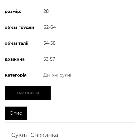
28
розмір:
62-64
об’єм грудей
54-58
об’єм талії
53-57
довжина
Дитячі сукні
Категорія
ЗАМОВИТИ
Опис
Сукня Сніжинка