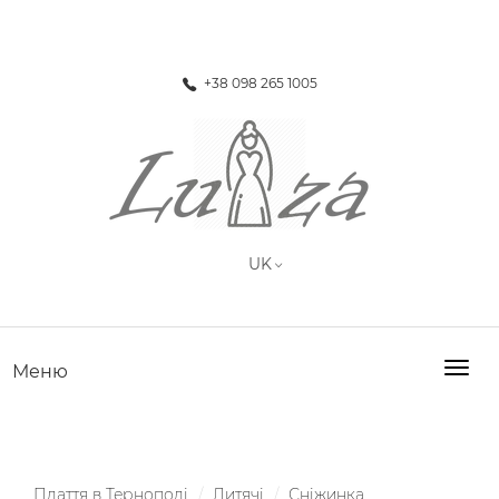
+38 098 265 1005
Togg
Меню
navig
Плаття в Тернополі
Дитячі
Сніжинка