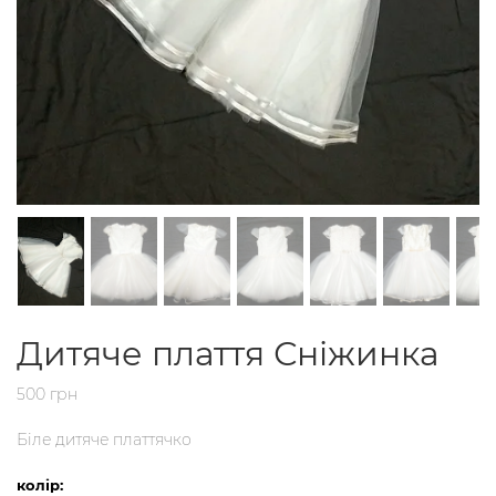
Дитяче плаття Сніжинка
500 грн
Біле дитяче платтячко
колір: