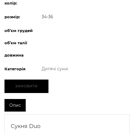
колір:
34-36
розмір:
об’єм грудей
об’єм талії
довжина
Дитячі сукні
Категорія
ЗАМОВИТИ
Опис
Сукня Duo