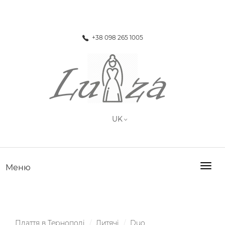
+38 098 265 1005
Togg
Меню
navig
Плаття в Тернополі
Дитячі
Duo